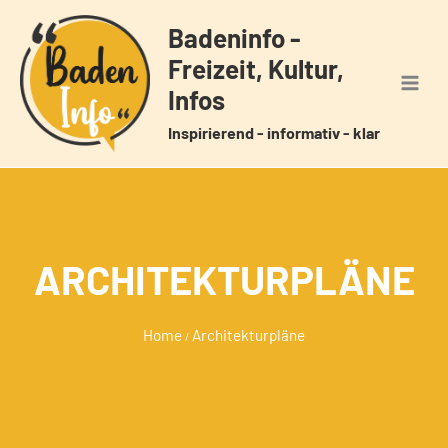
Zum
Badeninfo -
Inhalt
Freizeit, Kultur,
springen
Infos
Inspirierend - informativ - klar
ARCHITEKTURPLÄNE
Home
Architekturpläne
/