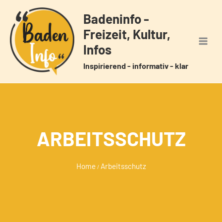
Zum
Badeninfo -
Inhalt
Freizeit, Kultur,
springen
Infos
Inspirierend - informativ - klar
ARBEITSSCHUTZ
Home
Arbeitsschutz
/