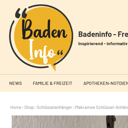
Zum
Inhalt
springen
Badeninfo - Frei
Inspirierend - informativ 
NEWS
FAMILIE & FREIZEIT
APOTHEKEN-NOTDIE
Home
Shop
Schlüsselanhänger
Makramee Schlüssel-Anhän
/
/
/