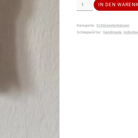
Makramee
IN DEN WAREN
Schlüssel-
Anhänger
rund
Kategorie:
Schlüsselanhänger
Schlagwörter:
handmade
,
individu
Menge