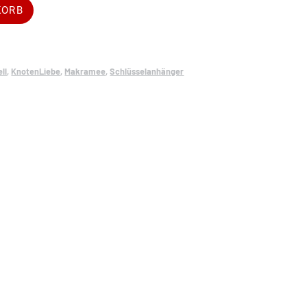
Alternative:
KORB
ell
,
KnotenLiebe
,
Makramee
,
Schlüsselanhänger