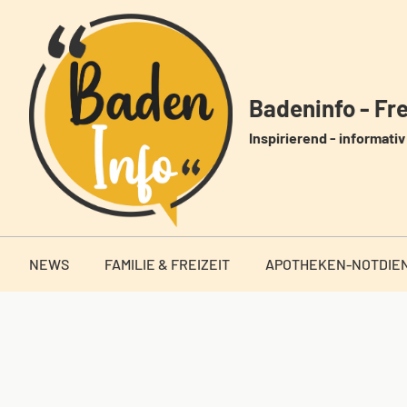
Zum
Inhalt
springen
Badeninfo - Frei
Inspirierend - informativ 
NEWS
FAMILIE & FREIZEIT
APOTHEKEN-NOTDIE