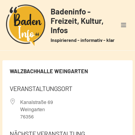
Zum
Badeninfo -
Inhalt
Freizeit, Kultur,
springen
Infos
Inspirierend - informativ - klar
WALZBACHHALLE WEINGARTEN
VERANSTALTUNGSORT
Kanalstraße 69
Weingarten
76356
NÄCHSTE VERANSTALTUNG