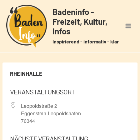
Zum
Badeninfo -
Inhalt
Freizeit, Kultur,
springen
Infos
Inspirierend - informativ - klar
RHEINHALLE
VERANSTALTUNGSORT
Leopoldstraße 2
Eggenstein-Leopoldshafen
76344
NÄCHSTE VERANSTALTUNG