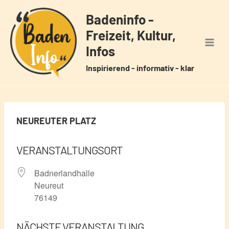
Zum
Badeninfo -
Inhalt
Freizeit, Kultur,
springen
Infos
Inspirierend - informativ - klar
NEUREUTER PLATZ
VERANSTALTUNGSORT
Badnerlandhalle
Neureut
76149
NÄCHSTE VERANSTALTUNG