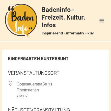
Zum
Badeninfo -
Inhalt
Freizeit, Kultur,
springen
Infos
Inspirierend - informativ - klar
KINDERGARTEN KUNTERBUNT
VERANSTALTUNGSORT
Gottesauerstraße 11
Rheinstetten
76287
NÄCHSTE VERANSTALTUNG