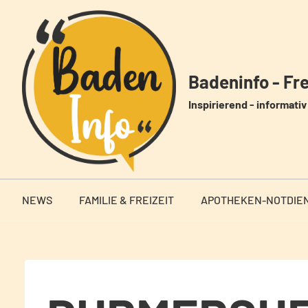
Zum
Inhalt
springen
Badeninfo - Frei
Inspirierend - informativ 
NEWS
FAMILIE & FREIZEIT
APOTHEKEN-NOTDIE