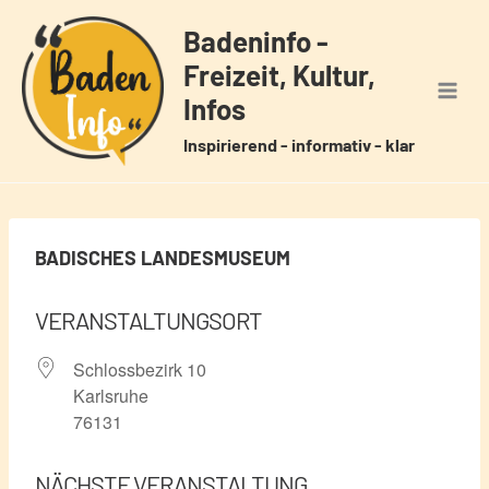
Zum
Badeninfo -
Inhalt
Freizeit, Kultur,
springen
Infos
Inspirierend - informativ - klar
BADISCHES LANDESMUSEUM
VERANSTALTUNGSORT
Schlossbezirk 10
Karlsruhe
76131
NÄCHSTE VERANSTALTUNG