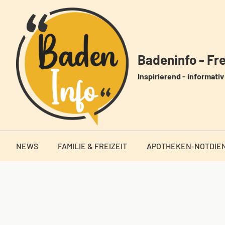
Zum
Inhalt
springen
Badeninfo - Frei
Inspirierend - informativ 
NEWS
FAMILIE & FREIZEIT
APOTHEKEN-NOTDIE