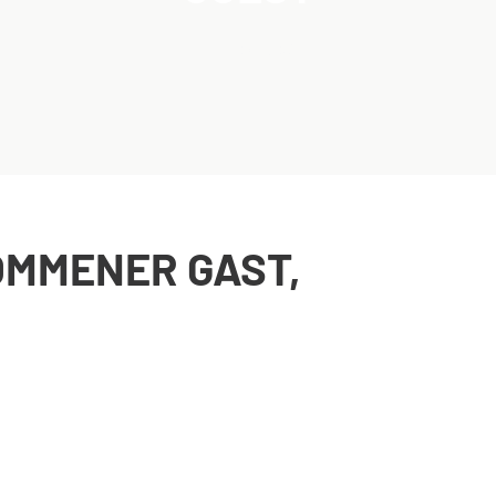
Home
Guest
/
MMENER GAST,