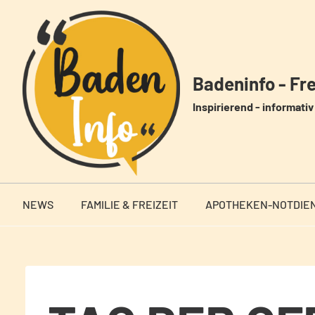
Zum
Inhalt
springen
Badeninfo - Frei
Inspirierend - informativ 
NEWS
FAMILIE & FREIZEIT
APOTHEKEN-NOTDIE