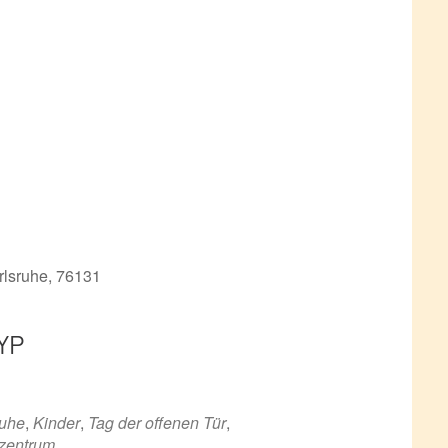
rlsruhe, 76131
YP
ce 365
Outlook Live
ruhe
,
Kinder
,
Tag der offenen Tür
,
zentrum