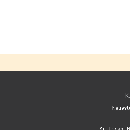
K
Neueste
Apotheken-N