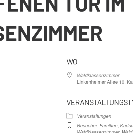
FENEN TÜR IM
SENZIMMER
WO
Waldklassenzimmer
Linkenheimer Allee 10, Ka
VERANSTALTUNGST
nder
iCalendar
Offi
Veranstaltungen
Besucher
,
Familien
,
Karls
Waldklassenzimmer
,
Wald