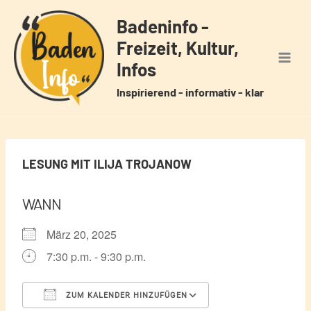
Zum
Badeninfo -
Inhalt
Freizeit, Kultur,
springen
Infos
Inspirierend - informativ - klar
LESUNG MIT ILIJA TROJANOW
WANN
März 20, 2025
7:30 p.m. - 9:30 p.m.
ZUM KALENDER HINZUFÜGEN