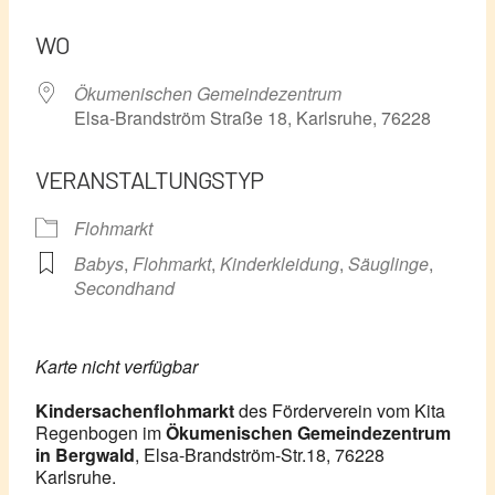
ICS herunterladen
Google Kalender
WO
Ökumenischen Gemeindezentrum
Elsa-Brandström Straße 18, Karlsruhe, 76228
VERANSTALTUNGSTYP
Flohmarkt
Babys
,
Flohmarkt
,
Kinderkleidung
,
Säuglinge
,
Secondhand
Karte nicht verfügbar
Kindersachenflohmarkt
des Förderverein vom Kita
Regenbogen im
Ökumenischen
Gemeindezentrum
in Bergwald
, Elsa-Brandström-Str.18, 76228
Karlsruhe.