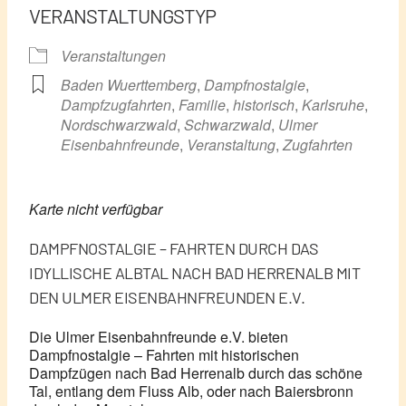
VERANSTALTUNGSTYP
Veranstaltungen
Baden Wuerttemberg
,
Dampfnostalgie
,
Dampfzugfahrten
,
Familie
,
historisch
,
Karlsruhe
,
Nordschwarzwald
,
Schwarzwald
,
Ulmer
Eisenbahnfreunde
,
Veranstaltung
,
Zugfahrten
Karte nicht verfügbar
DAMPFNOSTALGIE – FAHRTEN DURCH DAS
IDYLLISCHE ALBTAL NACH BAD HERRENALB MIT
DEN ULMER EISENBAHNFREUNDEN E.V.
Die Ulmer Eisenbahnfreunde e.V. bieten
Dampfnostalgie – Fahrten mit historischen
Dampfzügen nach Bad Herrenalb durch das schöne
Tal, entlang dem Fluss Alb, oder nach Baiersbronn