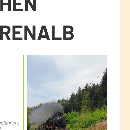
CHEN
RRENALB
ce 365
Outlook Live
gfahrten
,
d
,