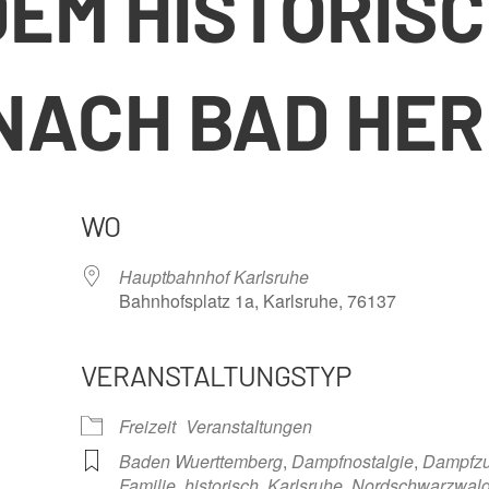
DEM HISTORIS
NACH BAD HE
WO
Hauptbahnhof Karlsruhe
Bahnhofsplatz 1a, Karlsruhe, 76137
VERANSTALTUNGSTYP
nder
iCalendar
Offi
Freizeit
Veranstaltungen
Baden Wuerttemberg
,
Dampfnostalgie
,
Dampfzu
Familie
,
historisch
,
Karlsruhe
,
Nordschwarzwal