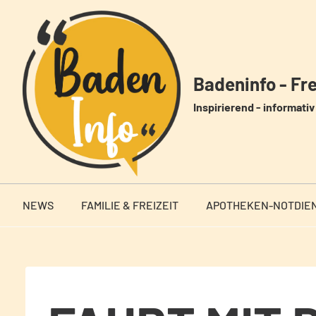
Zum
Inhalt
springen
Badeninfo - Frei
Inspirierend - informativ 
NEWS
FAMILIE & FREIZEIT
APOTHEKEN-NOTDIE