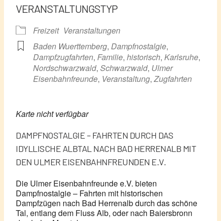
VERANSTALTUNGSTYP
Freizeit
Veranstaltungen
Baden Wuerttemberg
,
Dampfnostalgie
,
Dampfzugfahrten
,
Familie
,
historisch
,
Karlsruhe
,
Nordschwarzwald
,
Schwarzwald
,
Ulmer
Eisenbahnfreunde
,
Veranstaltung
,
Zugfahrten
Karte nicht verfügbar
DAMPFNOSTALGIE – FAHRTEN DURCH DAS
IDYLLISCHE ALBTAL NACH BAD HERRENALB MIT
DEN ULMER EISENBAHNFREUNDEN E.V.
Die Ulmer Eisenbahnfreunde e.V. bieten
Dampfnostalgie – Fahrten mit historischen
Dampfzügen nach Bad Herrenalb durch das schöne
Tal, entlang dem Fluss Alb, oder nach Baiersbronn