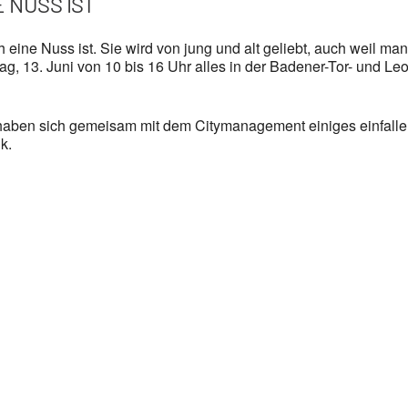
E NUSS IST
h eine Nuss ist. Sie wird von jung und alt geliebt, auch weil m
g, 13. Juni von 10 bis 16 Uhr alles in der Badener-Tor- und L
dt haben sich gemeisam mit dem Citymanagement einiges einfal
ik.