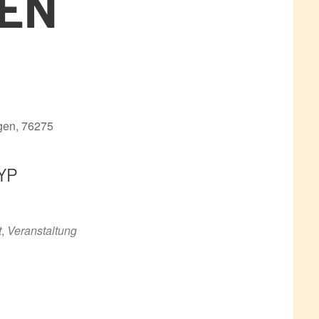
GEN
ngen, 76275
YP
ce 365
Outlook Live
t
,
Veranstaltung