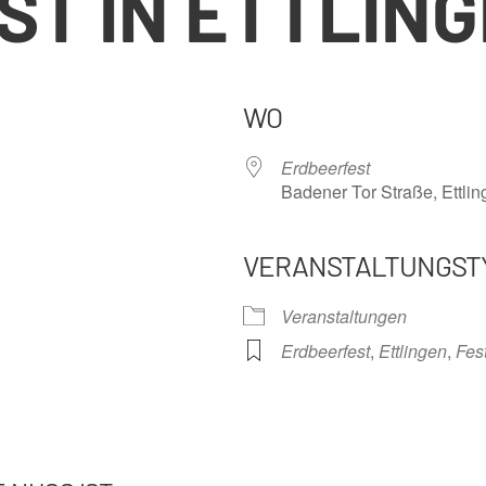
T IN ETTLIN
WO
Erdbeerfest
Badener Tor Straße, Ettli
VERANSTALTUNGST
nder
iCalendar
Offi
Veranstaltungen
Erdbeerfest
,
Ettlingen
,
Fes