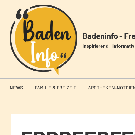
Zum
Inhalt
springen
Badeninfo - Frei
Inspirierend - informativ 
NEWS
FAMILIE & FREIZEIT
APOTHEKEN-NOTDIE