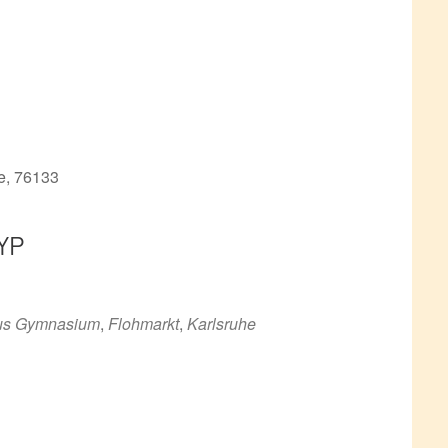
e, 76133
YP
ce 365
Outlook Live
us Gymnasium
,
Flohmarkt
,
Karlsruhe