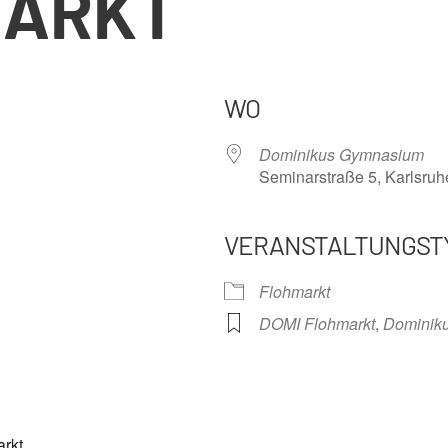
MARKT
WO
Dominikus Gymnasium
Seminarstraße 5, Karlsruh
VERANSTALTUNGST
nder
iCalendar
Offi
Flohmarkt
DOMI Flohmarkt
,
Dominik
rkt.