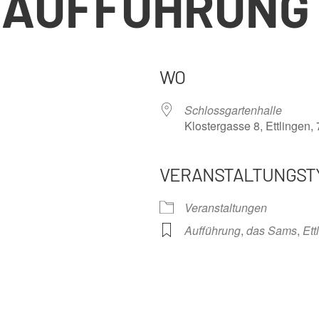
– AUFFÜHRUNG
WO
Schlossgartenhalle
Klostergasse 8, Ettlingen,
VERANSTALTUNGST
nder
iCalendar
Offi
Veranstaltungen
Aufführung
,
das Sams
,
Ett