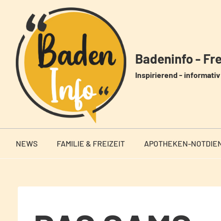
Zum
Inhalt
springen
Badeninfo - Frei
Inspirierend - informativ 
NEWS
FAMILIE & FREIZEIT
APOTHEKEN-NOTDIE