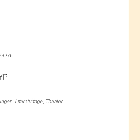
 76275
YP
ce 365
Outlook Live
lingen
,
Literaturtage
,
Theater