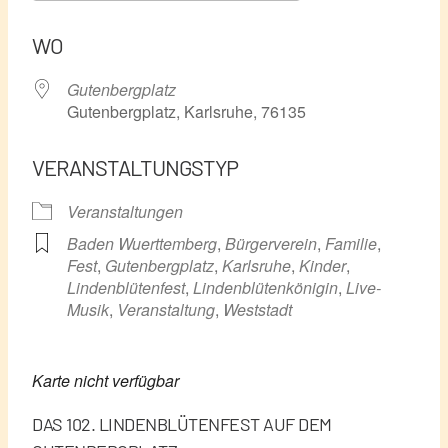
ICS herunterladen
Google Kalender
WO
Gutenbergplatz
Gutenbergplatz, Karlsruhe, 76135
VERANSTALTUNGSTYP
Veranstaltungen
Baden Wuerttemberg
,
Bürgerverein
,
Familie
,
Fest
,
Gutenbergplatz
,
Karlsruhe
,
Kinder
,
Lindenblütenfest
,
Lindenblütenkönigin
,
Live-
Musik
,
Veranstaltung
,
Weststadt
Karte nicht verfügbar
DAS 102. LINDENBLÜTENFEST AUF DEM