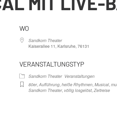
AL MIT LIVE-
WO
Sandkorn Theater
Kaiserallee 11, Karlsruhe, 76131
VERANSTALTUNGSTYP
nder
iCalendar
Offi
Sandkorn Theater
Veranstaltungen
80er
,
Aufführung
,
heiße Rhythmen
,
Musical
,
mus
Sandkorn Theater
,
völlig losgelöst
,
Zeitreise