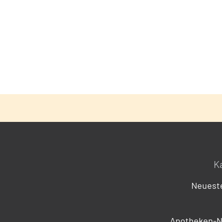
K
Neueste
Apotheken-N