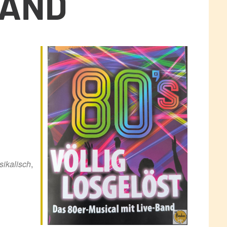
BAND
ce 365
Outlook Live
ikalisch
,