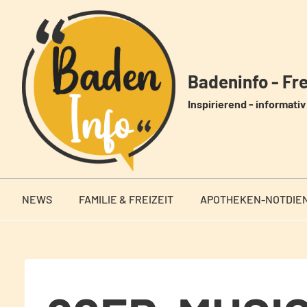
Zum
Inhalt
springen
Badeninfo - Frei
Inspirierend - informativ 
NEWS
FAMILIE & FREIZEIT
APOTHEKEN-NOTDIE