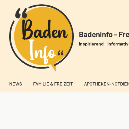
Zum
Inhalt
springen
Badeninfo - Frei
Inspirierend - informativ 
NEWS
FAMILIE & FREIZEIT
APOTHEKEN-NOTDIE